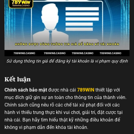
Sử dụng thông tin giả để đăng ký tài khoản là vi phạm quy định
Kết luận
Chính sách bảo mật
được nhà cái
789WIN
thiết lập với
mục đích giữ gìn sự an toàn cho thông tin của thành viên.
Chính sách cũng nêu rõ các chế tài xử phạt đối với các
hành vi thiếu trung thực khi vui chơi, giải trí, đặt cược tại
nhà cái. Bạn hãy tìm hiểu thật kỹ những điều khoản để
không vi phạm dẫn đến khóa tài khoản.