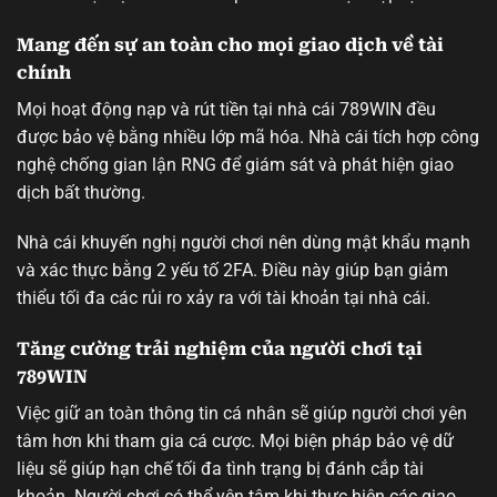
Mang đến sự an toàn cho mọi giao dịch về tài
chính
Mọi hoạt động nạp và rút tiền tại nhà cái 789WIN đều
được bảo vệ bằng nhiều lớp mã hóa. Nhà cái tích hợp công
nghệ chống gian lận RNG để giám sát và phát hiện giao
dịch bất thường.
Nhà cái khuyến nghị người chơi nên dùng mật khẩu mạnh
và xác thực bằng 2 yếu tố 2FA. Điều này giúp bạn giảm
thiểu tối đa các rủi ro xảy ra với tài khoản tại nhà cái.
Tăng cường trải nghiệm của người chơi tại
789WIN
Việc giữ an toàn thông tin cá nhân sẽ giúp người chơi yên
tâm hơn khi tham gia cá cược. Mọi biện pháp bảo vệ dữ
liệu sẽ giúp hạn chế tối đa tình trạng bị đánh cắp tài
khoản. Người chơi có thể yên tâm khi thực hiện các giao