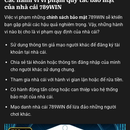
Các hành vi vi phạm quy tắc bảo mật
của nhà cái 789WIN
Việc vi phạm những
chính sách bảo mật
789WIN sẽ khiến
bạn gặp phải các hậu quả nghiêm trọng. Vậy, những hành
vi nào bị cho là vi phạm quy định của nhà cái?
Sử dụng thông tin giả mạo người khác để đăng ký tài
khoản tại nhà cái.
Chia sẻ tài khoản hoặc thông tin đăng nhập của mình
cho người khác sử dụng chung.
Tham gia nhà cái với hành vi gian lận hoặc để rửa tiền.
Có hành động tấn công hoặc can thiệp vào hệ thống
bảo mật của nhà cái.
Mạo danh nhà cái 789WIN để lừa đảo những người
chơi khác.