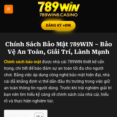
ĐĂNG KÝ +89K
Chính Sách Bảo Mật 789WIN – Bảo
Vệ An Toàn, Giải Trí, Lành Mạnh
Chính sách bảo mật
được nhà cái 789WIN thiết kế cẩn
trọng, chi tiết để bảo đảm sự an toàn tối đa cho người
chơi. Bằng việc áp dụng công nghệ bảo mật hiện đại, nhà
cái đã khẳng định vị thế dẫn đầu thị trường trong việc giữ
an toàn thông tin người dùng. Trước khi trải nghiệm giải trí
bạn nên tìm hiểu kỹ càng về chính sách của nhà cái, hiểu
rõ và thực hiện nghiêm túc.
MỤC LỤC