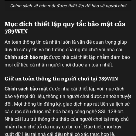
Chính sách về bảo mật được thiết lập để bảo vệ người chơi
Mục đích thiết lập quy tắc bảo mật của
789WIN
An toàn thông tin cá nhân luôn là vấn đề quan trọng giúp
duy trì sự uy tín và tin tưởng của người chơi với nhà cái.
Chính sách bảo mật
được nhà cái thiết lập nhằm đảm bảo
mọi dữ liệu cá nhân người chơi được an toàn nhất.
Giữ an toàn thông tin người chơi tại 789WIN
Chính sách bảo mật
được nhà cái thiết lập với mục đích
bảo vệ mọi dữ liệu, thông tin người chơi được an toàn tuyệt
đối. Mọi thông tin đăng ký, giao dịch nạp rút tiền và lịch sử
cá cược đều được mã hóa bằng công nghệ SSL 128-bit.
Nhà cái lưu trữ thông thu thập của người chơi tại máy chủ
nhằm hạn chế tối đa nguy cơ bị rò rỉ. Đặc biệt, mọi truy
xuất dữ liệu tại nhà cái đều phải có xác thực hợp lệ.