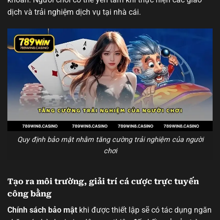
dịch và trải nghiệm dịch vụ tại nhà cái.
Quy định bảo mật nhằm tăng cường trải nghiệm của người
chơi
Tạo ra môi trường, giải trí cá cược trực tuyến
công bằng
Chính sách bảo mật
khi được thiết lập sẽ có tác dụng ngăn