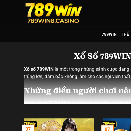
789WIN
THỂ
Xổ Số 789WIN
Xổ số 789WIN
là một trong những sảnh cược đang đ
trúng lớn, đảm bảo không làm cho các hội viên thấ
Những điều người chơi nê
Sảnh
xổ số 789WIN
đang được khá nhiều người tha
thành viên trong quá trình tham gia. Hệ thống cun
Đặc biệt, nhà cái 789WIN cũng liên kết với nhiều đ
07
07