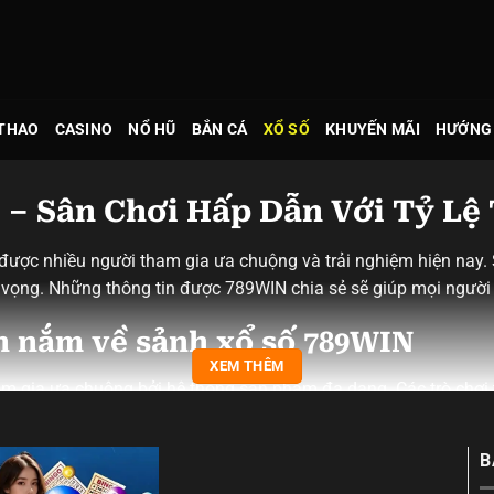
 THAO
CASINO
NỔ HŨ
BẮN CÁ
XỔ SỐ
KHUYẾN MÃI
HƯỚNG
 – Sân Chơi Hấp Dẫn Với Tỷ Lệ 
ược nhiều người tham gia ưa chuộng và trải nghiệm hiện nay. 
t vọng. Những thông tin được 789WIN chia sẻ sẽ giúp mọi người
n nắm về sảnh xổ số 789WIN
XEM THÊM
m gia ưa chuộng bởi hệ thống sản phẩm đa dạng. Các trò chơi 
g cấp đa dạng loại hình hấp dẫn khác nhau khiến người chơi kh
B
ơn vị phát hành hàng đầu trong giới như SW, GW, TP, VR,… Không