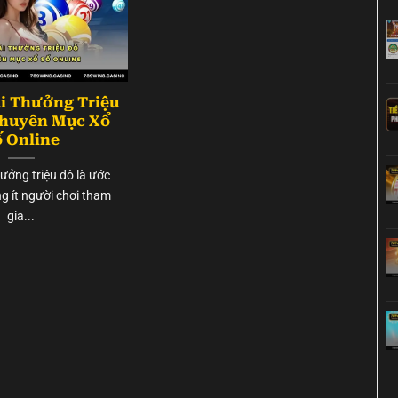
 mẩn.
i Thưởng Triệu
Chuyên Mục Xổ
 Online
hưởng triệu đô là ước
g ít người chơi tham
gia...