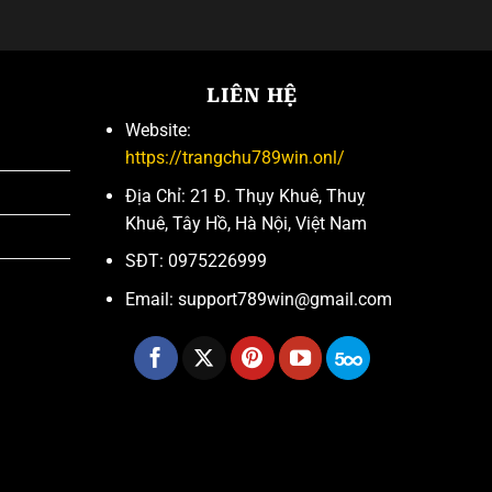
789WIN
Giao
–
Dịch
3
Chuẩn
Bước
Xác
Để
LIÊN HỆ
Bạn
Truy
sẽ bật mí một số siêu phẩm cá cược đang được đánh
Website:
Cập
https://trangchu789win.onl/
Tài
Khoản
Địa Chỉ:
21 Đ. Thụy Khuê, Thuỵ
Khuê, Tây Hồ, Hà Nội, Việt Nam
thời lượng quay thưởng khá nhanh chóng nên không để
SĐT: 0975226999
úng lớn.
Email:
support789win@gmail.com
o tỷ lệ thưởng hấp dẫn mà nhà cái cung cấp sẽ
cũng không cần phải mất quá lâu để chờ đợi kết quả