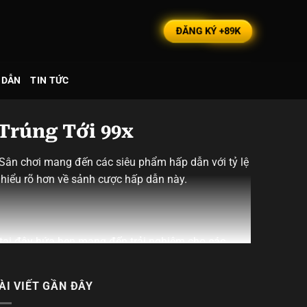
ĐĂNG KÝ +89K
 DẪN
TIN TỨC
Trúng Tới 99x
Sân chơi mang đến các siêu phẩm hấp dẫn với tỷ lệ
 hiểu rõ hơn về sảnh cược hấp dẫn này.
tại đây hứa hẹn mang đến trải nghiệm cho các
ông hề cảm thấy nhàm chán.
ÀI VIẾT GẦN ĐÂY
 chỉ được trải nghiệm đa dạng trò chơi mà nhà cái