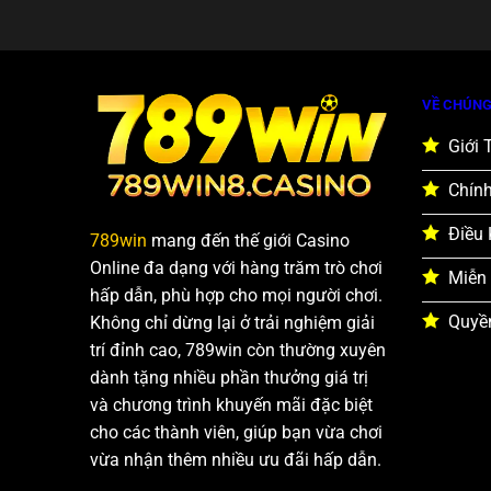
Những sản phẩm hấp dẫn k
VỀ CHÚNG
Đến với nhà cái, mọi người sẽ được thưởng thức đa
Giới 
giá cao tại nhà cái trong thời gian gần đây.
Chín
Xổ số siêu tốc
Điều
789win
mang đến thế giới Casino
Phiên bản siêu tốc được khá nhiều người lựa chọn t
Online đa dạng với hàng trăm trò chơi
các bạn phải chờ đợi quá lâu. Nhà cái
789WIN
cung 
Miễn 
hấp dẫn, phù hợp cho mọi người chơi.
Quyề
Không chỉ dừng lại ở trải nghiệm giải
Không chỉ vậy, bạn cũng có thể dễ dàng lựa chọn n
trí đỉnh cao, 789win còn thường xuyên
không làm cho các bạn thất vọng.
dành tặng nhiều phần thưởng giá trị
Keno
và chương trình khuyến mãi đặc biệt
cho các thành viên, giúp bạn vừa chơi
Keno cũng là một trong những hình thức chơi đang 
vừa nhận thêm nhiều ưu đãi hấp dẫn.
quay thưởng. Do đó, bạn sẽ không hề cảm thấy nhàm