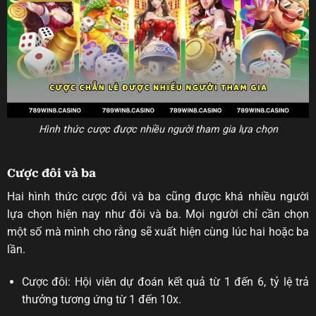
Hình thức cược được nhiều người tham gia lựa chọn
Cược đôi và ba
Hai hình thức cược đôi và ba cũng được khá nhiều người
lựa chọn hiện nay như đôi và ba. Mọi người chỉ cần chọn
một số mà mình cho rằng sẽ xuất hiện cùng lúc hai hoặc ba
lần.
Cược đôi: Hội viên dự đoán kết quả từ 1 đến 6, tỷ lệ trả
thưởng tương ứng từ 1 đến 10x.