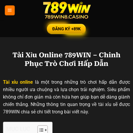
ĐĂNG KÝ +89K
Tài Xỉu Online 789WIN – Chinh
Phục Trò Chơi Hấp Dẫn
Tài xỉu online
là một trong những trò chơi hấp dẫn được
nhiều người ưa chuộng và lựa chọn trải nghiệm. Siêu phẩm
không chỉ đơn giản mà còn hứa hẹn giúp bạn dễ dàng giành
chiến thắng. Những thông tin quan trọng về tài xỉu sẽ được
789WIN chia sẻ chi tiết trong bài viết này.
MỤC LỤC