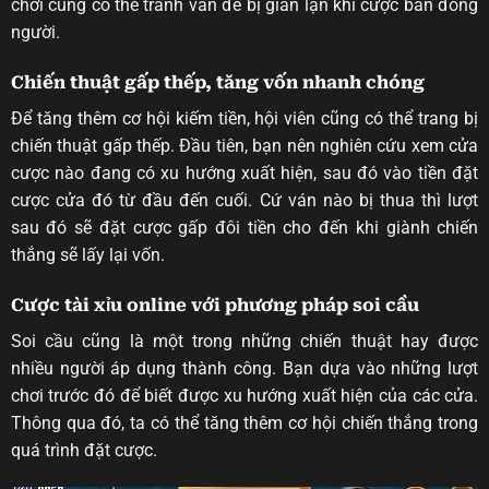
chơi cũng có thể tránh vấn đề bị gian lận khi cược bàn đông
người.
Chiến thuật gấp thếp, tăng vốn nhanh chóng
Để tăng thêm cơ hội kiếm tiền, hội viên cũng có thể trang bị
chiến thuật gấp thếp. Đầu tiên, bạn nên nghiên cứu xem cửa
cược nào đang có xu hướng xuất hiện, sau đó vào tiền đặt
cược cửa đó từ đầu đến cuối. Cứ ván nào bị thua thì lượt
sau đó sẽ đặt cược gấp đôi tiền cho đến khi giành chiến
thắng sẽ lấy lại vốn.
Cược tài xỉu online với phương pháp soi cầu
Soi cầu cũng là một trong những chiến thuật hay được
nhiều người áp dụng thành công. Bạn dựa vào những lượt
chơi trước đó để biết được xu hướng xuất hiện của các cửa.
Thông qua đó, ta có thể tăng thêm cơ hội chiến thắng trong
quá trình đặt cược.