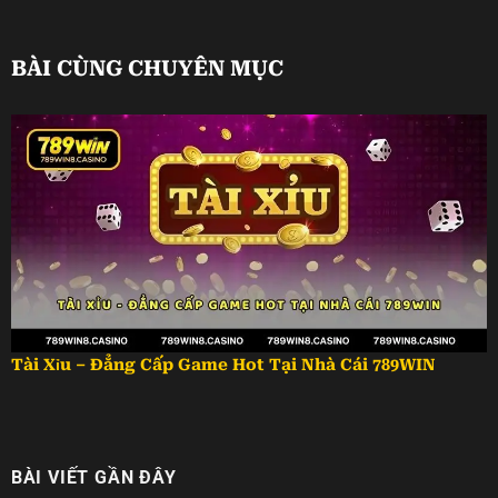
BÀI CÙNG CHUYÊN MỤC
Tài Xỉu – Đẳng Cấp Game Hot Tại Nhà Cái 789WIN
BÀI VIẾT GẦN ĐÂY