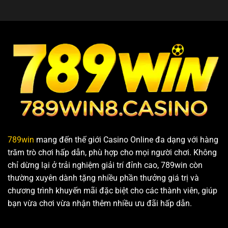
Giao
–
Dịch
3
Chuẩn
Bước
Xác
Để
Bạn
Truy
Cập
Tài
Khoản
789win
mang đến thế giới Casino Online đa dạng với hàng
trăm trò chơi hấp dẫn, phù hợp cho mọi người chơi. Không
chỉ dừng lại ở trải nghiệm giải trí đỉnh cao, 789win còn
thường xuyên dành tặng nhiều phần thưởng giá trị và
chương trình khuyến mãi đặc biệt cho các thành viên, giúp
bạn vừa chơi vừa nhận thêm nhiều ưu đãi hấp dẫn.