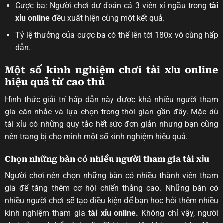
Cược ba: Người chơi dự đoán cả 3 viên xí ngầu trong
tài
xỉu online
đều xuất hiện cùng một kết quả.
Tỷ lệ thưởng của cược ba có thể lên tới 180x vô cùng hấp
dẫn.
Một số kinh nghiệm chơi tài xỉu online
hiệu quả từ cao thủ
Hình thức giải trí hấp dẫn này được khá nhiều người tham
gia cân nhắc và lựa chọn trong thời gian gần đây. Mặc dù
tài xỉu có những quy tắc hết sức đơn giản nhưng bạn cũng
nên trang bị cho mình một số kinh nghiệm hiệu quả.
Chọn những bàn có nhiều người tham gia tài xỉu
Người chơi nên chọn những bàn có nhiều thành viên tham
gia để tăng thêm cơ hội chiến thắng cao. Những bàn có
nhiều người chơi sẽ tạo điều kiện để bạn học hỏi thêm nhiều
kinh nghiệm tham gia
tài xỉu online.
Không chỉ vậy, người